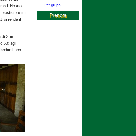
Per gruppi
rno il Nostro
 forestiero e mi
Prenota
ti si renda il
a di San
o 53; agli
viandanti non