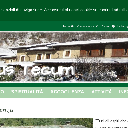
ssenziali di navigazione. Acconsenti ai nostri cookie se continui ad utili
Home
Prenotazioni
Contatti
Links
us Tecum
RO
SPIRITUALITÀ
ACCOGLIENZA
ATTIVITÀ
INF
enza
"Tutti gli ospiti che
monastero siano ac