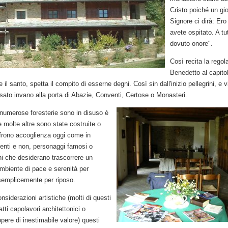
Cristo poiché un gio
Signore ci dirà: Ero
avete ospitato. A tut
dovuto onore".
Così recita la regol
Benedetto al capitol
e il santo, spetta il compito di esserne degni. Così sin dall'inizio pellegrini, e 
ato invano alla porta di Abazie, Conventi, Certose o Monasteri.
numerose foresterie sono in disuso è
 molte altre sono state costruite o
ffrono accoglienza oggi come in
enti e non, personaggi famosi o
 che desiderano trascorrere un
ambiente di pace e serenità per
semplicemente per riposo.
onsiderazioni artistiche (molti di questi
atti capolavori architettonici o
pere di inestimabile valore) questi