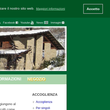
zzare il nostro sito web.
Accetto
Maggiori informazioni
Facebook
Youtube
News
Immagini
ORMAZIONI
NEGOZIO
ACCOGLIENZA
Accoglienza
 giungono al
Per singoli
colti come