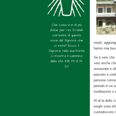
Che cosa vi è di più
dolce per noi, fratelli
carissimi, di questa
voce del Signore che
ospiti, aggiung
ci invita? Ecco, il
hanno mai buss
Signore, nella sua bontà,
ci mostra il cammino
Se è vero che 
della vita. RB, Prol 19-
vero anche che
20
restaurate e o
passato a cred
persone comuni
periodo in un 
meditazioni o 
Al di la delle c
luoghi sono inf
custodiscono o