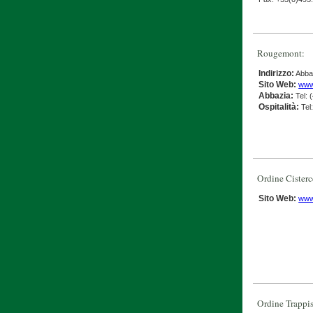
Rougemont:
Indirizzo:
Abba
Sito Web:
www
Abbazia:
Tel: 
Ospitalità:
Tel
Ordine Cisterc
Sito Web:
www
Ordine Trappis