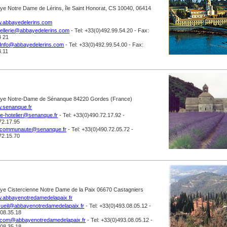
e Notre Dame de Lérins, île Saint Honorat, CS 10040, 06414
.abbayedelerins.com
ellerie@abbayedelerins.com
- Tel: +33(0)492.99.54.20 - Fax:
4 21
Info@abbayedelerins.com
- Tel: +33(0)492.99.54.00 - Fax:
4.11
ye Notre-Dame de Sénanque 84220 Gordes (France)
.senanque.fr
re-hotelier@senanque.fr
- Tel: +33(0)490.72.17.92 -
72.17.95
communaute@senanque.fr
- Tel: +33(0)490.72.05.72 -
72.15.70
e Cistercienne Notre Dame de la Paix 06670 Castagniers
.abbayenotredamedelapaix.fr
ueil@abbayenotredamedelapaix.fr
- Tel: +33(0)493.08.05.12 -
.08.35.18
com@abbayenotredamedelapaix.fr
- Tel: +33(0)493.08.05.12 -
.08.35.18