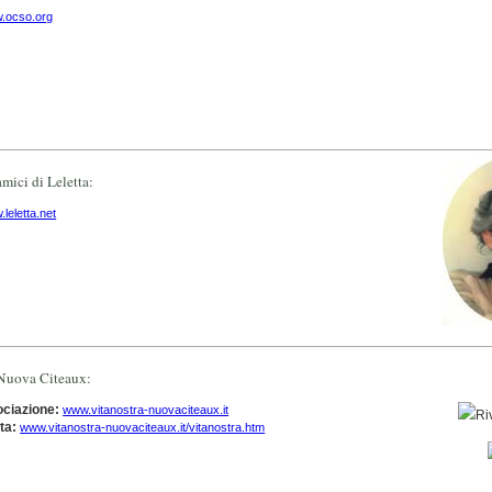
.ocso.org
mici di Leletta:
leletta.net
Nuova Citeaux:
ociazione:
www.vitanostra-nuovaciteaux.it
ta:
www.vitanostra-nuovaciteaux.it/vitanostra.htm