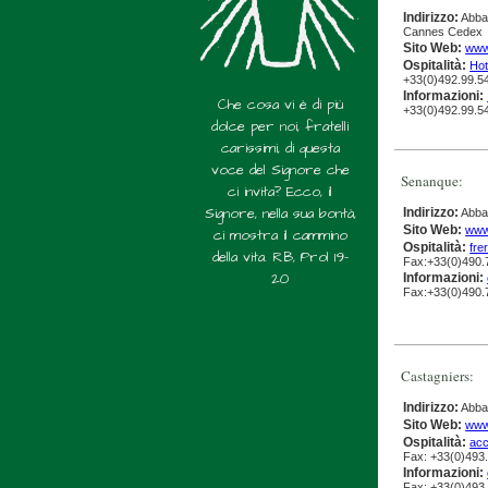
Indirizzo:
Abbay
Cannes Cedex
Sito Web:
www
Ospitalità:
Hot
+33(0)492.99.5
Informazioni:
Che cosa vi è di più
+33(0)492.99.5
dolce per noi, fratelli
carissimi, di questa
voce del Signore che
Senanque:
ci invita? Ecco, il
Signore, nella sua bontà,
Indirizzo:
Abba
Sito Web:
www
ci mostra il cammino
Ospitalità:
fre
della vita. RB, Prol 19-
Fax:+33(0)490.
20
Informazioni:
Fax:+33(0)490.
Castagniers:
Indirizzo:
Abbay
Sito Web:
www
Ospitalità:
acc
Fax: +33(0)493
Informazioni:
Fax: +33(0)493