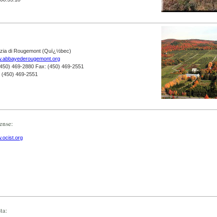
zia di Rougemont (Quï¿½bec)
.abbayederougemont.org
(450) 469-2880 Fax: (450) 469-2551
: (450) 469-2551
ense:
.ocist.org
ta: