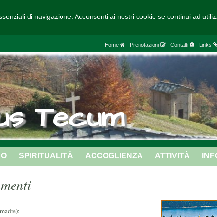
ssenziali di navigazione. Acconsenti ai nostri cookie se continui ad utili
Home
Prenotazioni
Contatti
Links
us Tecum
RO
SPIRITUALITÀ
ACCOGLIENZA
ATTIVITÀ
INF
amenti
 madre):