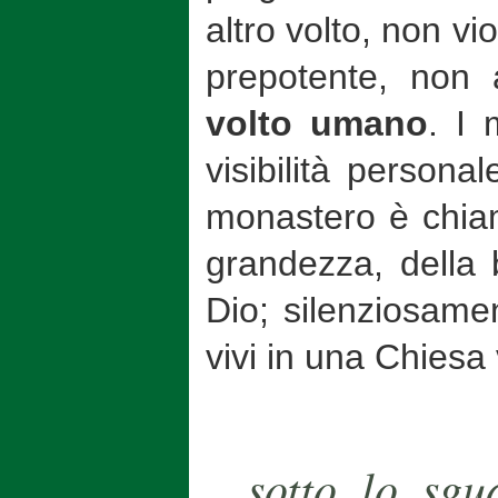
altro volto, non v
prepotente, non 
volto umano
. I
visibilità persona
monastero è chiam
grandezza, della 
Dio; silenziosame
vivi in una Chiesa 
…sotto lo sgu