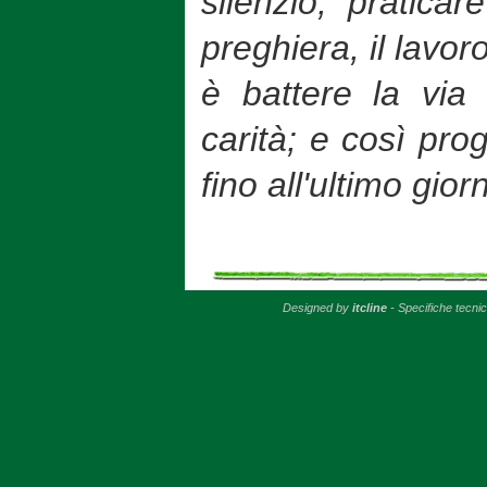
silenzio, praticar
preghiera, il lavo
è battere la via
carità; e così pro
fino all'ultimo gior
Designed by
itcline
- Specifiche tecni