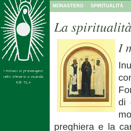
MONASTERO
SPIRITUALITÀ
La spiritualit
I 
In
I monaci si prevengano
co
nello stimarsi a vicenda.
RB 72,4
Fo
di 
mo
preghiera e la ca