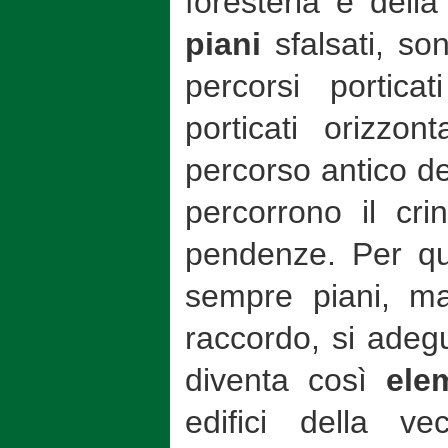
foresteria e della
piani
sfalsati, so
percorsi porticat
porticati orizzont
percorso antico de
percorrono il cri
pendenze. Per qu
sempre piani, m
raccordo, si adegu
diventa così
ele
edifici della v