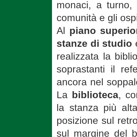
monaci, a turno, 
comunità e gli ospi
Al
piano superi
stanze di studio
realizzata la
bibli
soprastanti il ref
ancora nel soppalc
La
biblioteca
, co
la stanza più al
posizione sul retr
sul margine del 