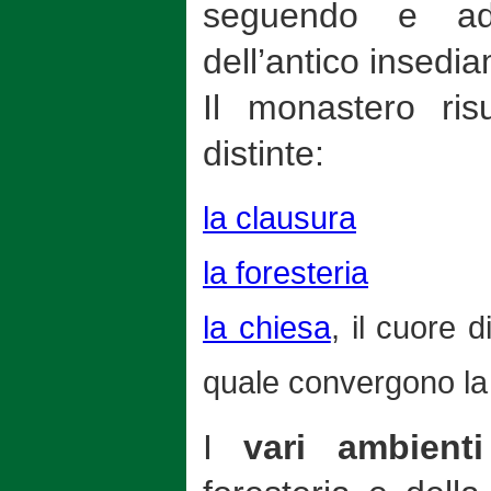
seguendo e ade
dell’antico insedi
Il monastero risu
distinte:
la clausura
la foresteria
la chiesa
, il cuore d
quale convergono la 
I
vari ambienti