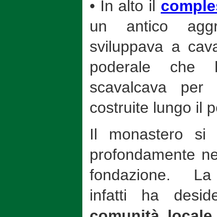
• In alto il
comple
un antico agg
sviluppava a cava
poderale che 
scavalcava per 
costruite lungo il 
Il monastero s
profondamente nel
fondazione. L
infatti ha desi
comunità locale