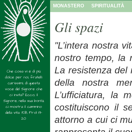
MONASTERO
SPIRITUALITÀ
Gli spazi
"L’intera nostra vi
nostro tempo, la 
La resistenza del 
Che cosa vi è di più
dolce per noi, fratelli
della nostra me
carissimi, di questa
voce del Signore che
L’ufficiatura, la 
ci invita? Ecco, il
Signore, nella sua bontà,
costituiscono il s
ci mostra il cammino
della vita. RB, Prol 19-
attorno a cui ci m
20
rappresenta il cuo