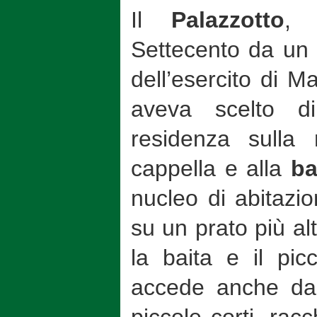
Il
Palazzotto
, 
Settecento da un 
dell’esercito di M
aveva scelto d
residenza sulla
cappella e alla
ba
nucleo di abitazi
su un prato più al
la baita e il pic
accede anche dai 
piccole corti, rac